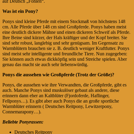
auf Deutsch „Fohlen“.
Was ist ein Pony?
Ponys sind kleine Pferde mit einem Stockmaß von höchstens 148
cm. Alle Pferde über 148 cm sind Großpferde. Ponys haben meist
eine deutlich dickere Mähne und einen dickeren Schweif als Pferde.
Ihre Beine sind kürzer, der Hals kräftiger und der Kopf breiter. Sie
sind sehr robust, langlebig und sehr genügsam. Im Gegensatz zu
Warmblütern brauchen sie z. B. deutlich weniger Kraftfutter. Ponys
sind meist sehr intelligente und freundliche Tiere. Nun zugegeben:
Sie können auch etwas dickköpfig sein und Streiche spielen. Aber
genau das macht sie auch sehr liebenswürdig.
Ponys die aussehen wie Großpferde (Trotz der Größe)?
Ponys, die aussehen wie ihre Verwandten, die Großpferde, gibt es
auch. Manche Ponys sind muskulöser gebaut als andere, diese
erinnern dann eher an Kaltblüter (Fjordoferde, Haflinger,
Fellponys…). Es gibt aber auch Ponys die an große sportliche
Warmblüter erinnern ( Deutsches Reitpony, Lewitzerpony,
Connemarapony…).
Beliebte Ponyrassen:
Deutsches Reitpony