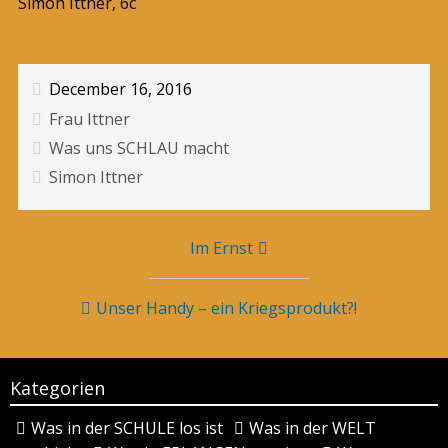
Simon Ittner, 6c
December 16, 2016
Frau Ittner
Was uns SCHLAU macht
Simon Ittner
Beitragsnavigation
Im Ernst
Unser Handy – ein Kriegsprodukt?!
Kategorien
Was in der SCHULE los ist
Was in der WELT